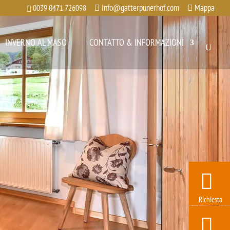
info@gatterpunerhof.com
Mappa
0039 0471 726098
INVERNO AL MASO
CONTATTO & INFORMAZIONI
Richiesta