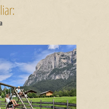
liar:
a