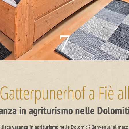
7
Gatterpunerhof a Fiè all
anza in agriturismo nelle Dolomit
illiaca
vacanza in agriturismo
nelle Dolomiti? Benvenuti al maso G