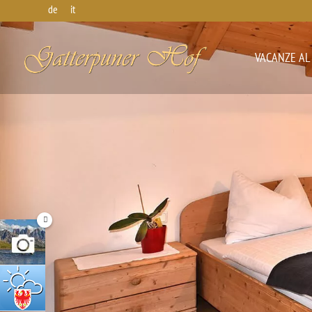
de
it
VACANZE AL