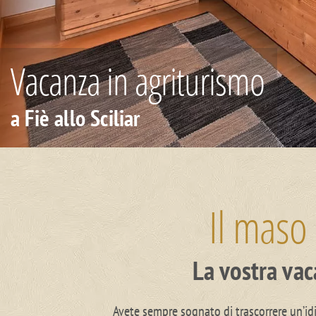
Vacanza in agriturismo
a Fiè allo Sciliar
Il maso 
La vostra vac
Avete sempre sognato di trascorrere un’id